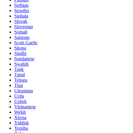
Serbian
Sesotho
Sinhala
Slovak
Slovenian
Somali
Samoan
Scots Gaelic
Shona
Sindhi
Sundanese
Swahili
Tajik
Tamil
Telugu
Thai
Ukrainian
Urdu
Uzbek
Vietnamese
Welsh
Xhosa
Yiddish
Yoruba