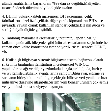
altında anahtarlama başarı oranı %99'dan az değildir.Maliyetten
tasarruf ederek tüketimi büyük ölçüde azaltın.
4. BH'nin yüksek kaliteli malzemesi: BH eksenimiz, çelik
fabrikalarına özel özel çeliktir, diğer yerel ekipmanların BH'si ise
piyasada yaygın olarak kullanılan standart çeliktir.BH'nin gücü ve
sertliği büyük ölçüde geliştirildi.
5. Tanınmış markalar Aksesuarlar: Şirketimiz, Japon SMC'yi
kullanan pnömatik bileşenler gibi ürün aksesuarlarının seçiminde her
zaman önce kalite konusunda ısrar ediyor;Kırık tel sensörü DENT,
vb.
6. Kullanışlı bilgisayar sistemi: bilgisayar sistemi bağımsız olarak
şirketimiz tarafından geliştirilmiştir.Geleneksel WINCC,
yapılandırma ağı ve diğer yazılımlarla karşılaştırıldığında, hızlı yanıt
ve iyi genişletilebilirlik avantajlarına sahiptir.Bilgisayar, eğirme ve
sarmanın birleşik kontrolünü gerçekleştirebilir ve veri yenileme hızı
milisaniye düzeyine ulaşabilir.Sistem yerli benzer ürünleri çok aşmış
ve aynı uluslararası seviyeye ulaşmıştır.