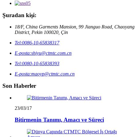
Şuradan kişi:
18/F, China Garments Mansion, 99 Jianguo Road, Chaoyang
District, Pekin 100020, Çin
Tel:
0086-10-65838317
E-posta:
shiyu@ctmtc.com.cn
Tel:
0080-10-65838393
E-posta:
maoyp@ctmtc.com.cn
Son Haberler
23/03/17
Bitirmenin Tanımı, Amacı ve Süreci