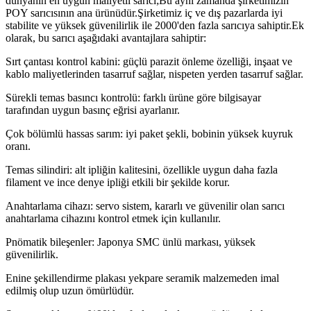
dünyanın en uygun maliyetli sarıcı;Bu aynı zamanda şirketimizin
POY sarıcısının ana ürünüdür.Şirketimiz iç ve dış pazarlarda iyi
stabilite ve yüksek güvenilirlik ile 2000'den fazla sarıcıya sahiptir.Ek
olarak, bu sarıcı aşağıdaki avantajlara sahiptir:
Sırt çantası kontrol kabini: güçlü parazit önleme özelliği, inşaat ve
kablo maliyetlerinden tasarruf sağlar, nispeten yerden tasarruf sağlar.
Sürekli temas basıncı kontrolü: farklı ürüne göre bilgisayar
tarafından uygun basınç eğrisi ayarlanır.
Çok bölümlü hassas sarım: iyi paket şekli, bobinin yüksek kuyruk
oranı.
Temas silindiri: alt ipliğin kalitesini, özellikle uygun daha fazla
filament ve ince denye ipliği etkili bir şekilde korur.
Anahtarlama cihazı: servo sistem, kararlı ve güvenilir olan sarıcı
anahtarlama cihazını kontrol etmek için kullanılır.
Pnömatik bileşenler: Japonya SMC ünlü markası, yüksek
güvenilirlik.
Enine şekillendirme plakası yekpare seramik malzemeden imal
edilmiş olup uzun ömürlüdür.