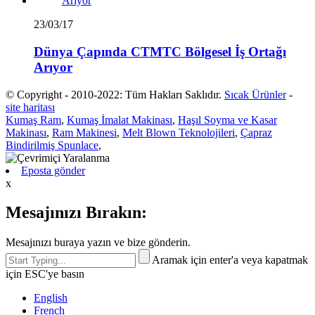
23/03/17
Dünya Çapında CTMTC Bölgesel İş Ortağı
Arıyor
© Copyright - 2010-2022: Tüm Hakları Saklıdır.
Sıcak Ürünler
-
site haritası
Kumaş Ram
,
Kumaş İmalat Makinası
,
Haşıl Soyma ve Kasar
Makinası
,
Ram Makinesi
,
Melt Blown Teknolojileri
,
Çapraz
Bindirilmiş Spunlace
,
Eposta gönder
x
Mesajınızı Bırakın:
Mesajınızı buraya yazın ve bize gönderin.
Aramak için enter'a veya kapatmak
için ESC'ye basın
English
French