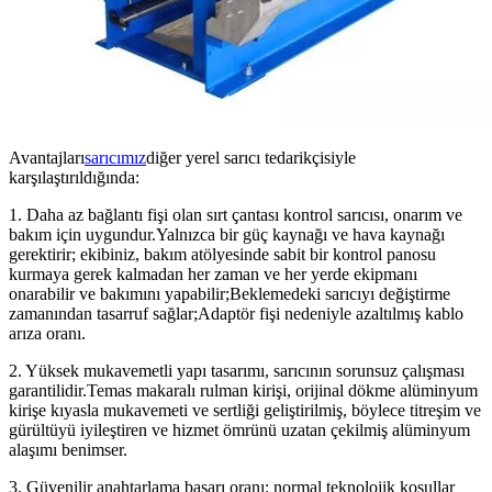
Avantajları
sarıcımız
diğer yerel sarıcı tedarikçisiyle
karşılaştırıldığında:
1. Daha az bağlantı fişi olan sırt çantası kontrol sarıcısı, onarım ve
bakım için uygundur.Yalnızca bir güç kaynağı ve hava kaynağı
gerektirir; ekibiniz, bakım atölyesinde sabit bir kontrol panosu
kurmaya gerek kalmadan her zaman ve her yerde ekipmanı
onarabilir ve bakımını yapabilir;Beklemedeki sarıcıyı değiştirme
zamanından tasarruf sağlar;Adaptör fişi nedeniyle azaltılmış kablo
arıza oranı.
2. Yüksek mukavemetli yapı tasarımı, sarıcının sorunsuz çalışması
garantilidir.Temas makaralı rulman kirişi, orijinal dökme alüminyum
kirişe kıyasla mukavemeti ve sertliği geliştirilmiş, böylece titreşim ve
gürültüyü iyileştiren ve hizmet ömrünü uzatan çekilmiş alüminyum
alaşımı benimser.
3. Güvenilir anahtarlama başarı oranı: normal teknolojik koşullar