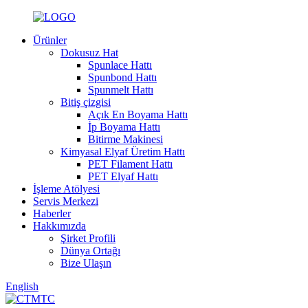
Ürünler
Dokusuz Hat
Spunlace Hattı
Spunbond Hattı
Spunmelt Hattı
Bitiş çizgisi
Açık En Boyama Hattı
İp Boyama Hattı
Bitirme Makinesi
Kimyasal Elyaf Üretim Hattı
PET Filament Hattı
PET Elyaf Hattı
İşleme Atölyesi
Servis Merkezi
Haberler
Hakkımızda
Şirket Profili
Dünya Ortağı
Bize Ulaşın
English